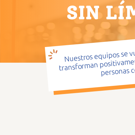
SIN LÍ
Nuestros equipos se vu
transforman positivament
personas c