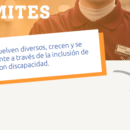
MITES
elven diversos, crecen y se
e a través de la inclusión de
on discapacidad.